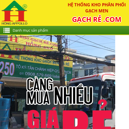
HỆ THỐNG KHO PHÂN PHỐI
GẠCH MEN
GẠCH RẺ .COM
Danh mục sản phẩm