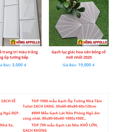
ẻ trang trí màu trắng
Gạch lục giác hoa văn bông cổ
ng ốp tường bếp
mới nhất 2020
3,000
19,000
iá Bán:
đ
Giá Bán:
đ
 SẠCH SẼ
TOP 1000 mẫu Gạch Ốp Tường Nhà Tắm
Toilet SẠCH SANG. 30x60-40x80-60x120cm
g Ngủ ĐẸP.
#899 Mẫu Gạch Lát Nền Phòng Ngủ ấm
cúng nhất. 80x80-60x60-1000x1000...
 Nhà Xe,
TOP 799 mẫu Gạch Lát Nền KHỔ LỚN,
GẠCH KHỦNG