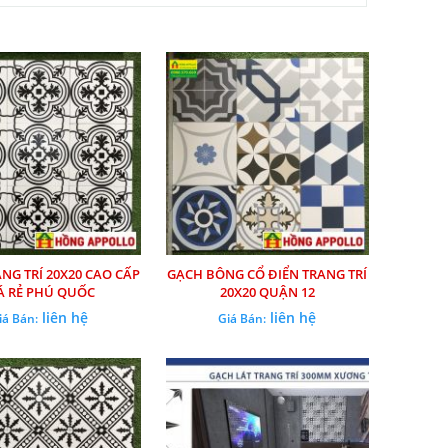
NG TRÍ 20X20 CAO CẤP
GẠCH BÔNG CỔ ĐIỂN TRANG TRÍ
Á RẺ PHÚ QUỐC
20X20 QUẬN 12
liên hệ
liên hệ
iá Bán:
Giá Bán: