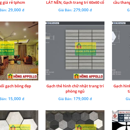
g giá rẻ tphcm
LÁT NỀN, Gạch trang trí 60x60 cổ
cầu than
điển
tra
29,000
279,000
 Bán:
đ
Giá Bán:
đ
G
hối gạch bông đẹp
Gạch thẻ hình chữ nhật trang trí
Gạch hình
phòng ngủ
t
15,000
179,000
 Bán:
đ
Giá Bán:
đ
Gi