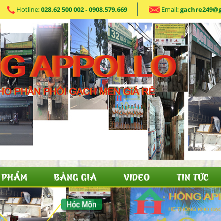
Hotline:
028.62 500 002 - 0908.579.669
Email:
gachre249@
 PHẨM
BẢNG GIÁ
VIDEO
TIN TỨC