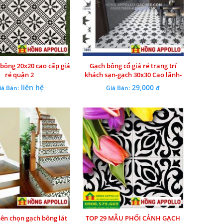
bông 20x20 cao cấp giá
Gạch bông cổ giá rẻ trang trí
rẻ quận 2
khách sạn-gạch 30x30 Cao lãnh-
Đồng tháp
liên hệ
29,000
iá Bán:
Giá Bán:
đ
nên chọn gạch bông lát
TOP 29 MẪU PHỐI CẢNH GẠCH