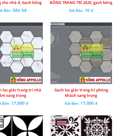
g cho nhà ở, Gạch bông
BÔNG TRANG TRÍ 2020, gạch bông
ng trí cầu thang
giá rẻ đẹp
liên hệ
10
iá Bán:
Giá Bán:
đ
 lục giác trang trí nhà
Gạch lục giác trang trí phòng
ắm sang trọng
khách sang trọng
17,000
17,000
á Bán:
đ
Giá Bán:
đ