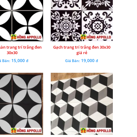
sàn trang trí trắng đen
Gạch trang trí trắng đen 30x30
30x30
giá rẻ
15,000
19,000
á Bán:
đ
Giá Bán:
đ