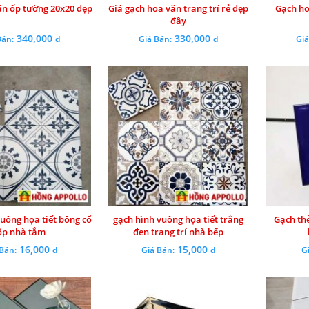
ăn ốp tường 20x20 đẹp
Giá gạch hoa văn trang trí rẻ đẹp
Gạch ho
đây
340,000
330,000
Bán:
đ
Giá Bán:
đ
Giá
uông họa tiết bông cổ
gạch hình vuông họa tiết trắng
Gạch th
ốp nhà tắm
đen trang trí nhà bếp
16,000
15,000
 Bán:
đ
Giá Bán:
đ
G