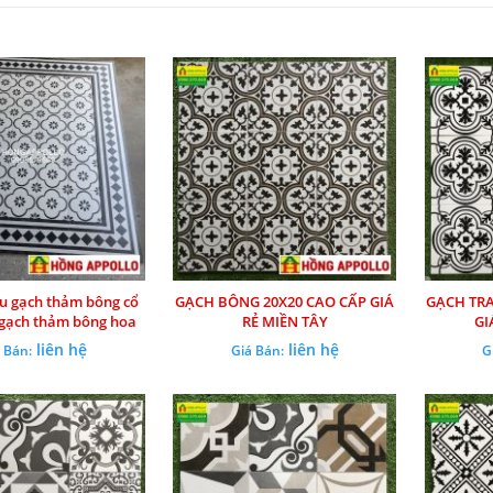
 gạch thảm bông cổ
GẠCH BÔNG 20X20 CAO CẤP GIÁ
GẠCH TRA
 gạch thảm bông hoa
RẺ MIỀN TÂY
GI
thảm đen trắng 3d-4d
liên hệ
liên hệ
 Bán:
Giá Bán:
G