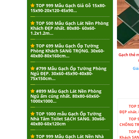
TOP 999 Mẫu Gạch Giả Gỗ 15x80-
15x90-20x120-45x90...
TOP 500 Mẫu Gạch Lát Nền Phòng
Khách ĐẸP nhất. 80x80- 60x60-
1.2x1.2m...
TOP 699 Mẫu Gạch Ốp Tường
Phòng Khách SANG TRỌNG. 30x60-
Gạch thẻ 
40x80-80x160cm...
#799 Mẫu Gạch Ốp Tường Phòng
Giá
Ngủ ĐẸP. 30x60-45x90-40x80-
75x150cm...
#899 Mẫu Gạch Lát Nền Phòng
Ngủ ấm cúng nhất. 80x80-60x60-
1000x1000...
TOP 
ĐẸP nhất. 
TOP 1000 mẫu Gạch Ốp Tường
Nhà Tắm Toilet SẠCH SANG. 30x60-
TOP 9
40x80-60x120cm
CHỐNG TRƠ
TOP 
TOP 999 Mẫu Gạch Lát Nền Nhà
Khách SAN