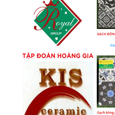
GẠCH BÔNG
Giá
Gạch bông 