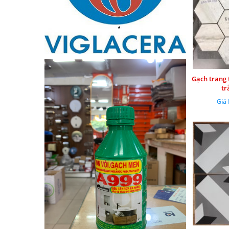
Gạch trang t
tr
Giá