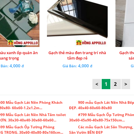
màu xanh ốp quán ăn
Gạch thẻ màu đen trang trí nhà
Gạch th
sang trọng
tắm đẹp rẻ
sá
4,000
4,000
 Bán:
đ
Giá Bán:
đ
G
<
1
2
>
500 Mẫu Gạch Lát Nền Phòng Khách
900 mẫu Gạch Lát Nền Nhà Bếp
80x80- 60x60-1.2x1.2m...
ĐẸP. 40x40-60x60-80x80
99 Mẫu Gạch Lát Nền Nhà Tắm toilet
#799 Mẫu Gạch Ốp Tường Phòn
N. 30x30-40x40-30x60-60x60...
30x60-45x90-40x80-75x150cm...
699 Mẫu Gạch Ốp Tường Phòng
Các mẫu Gạch Lát Sân Thượng,
G TRỌNG. 30x60-40x80-80x160cm...
Sân Vườn BỀN ĐẸP