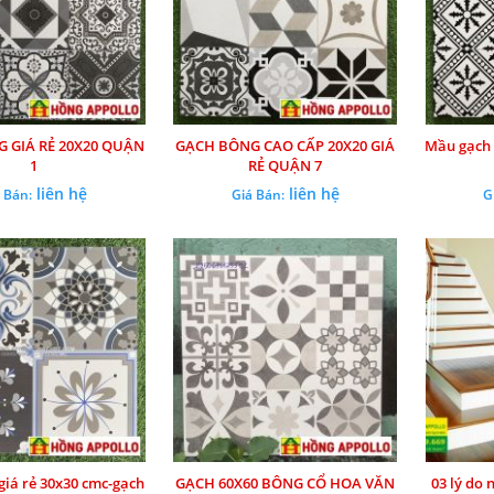
 GIÁ RẺ 20X20 QUẬN
GẠCH BÔNG CAO CẤP 20X20 GIÁ
Mầu gạch 
1
RẺ QUẬN 7
liên hệ
liên hệ
 Bán:
Giá Bán:
G
giá rẻ 30x30 cmc-gạch
GẠCH 60X60 BÔNG CỔ HOA VĂN
03 lý do 