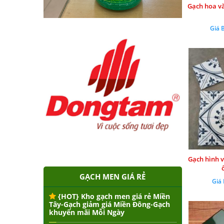
Gạch hoa v
Giá 
Gạch hình v
GẠCH MEN GIÁ RẺ
Giá
{HOT} Kho gạch men giá rẻ Miền
Tây-Gạch giảm giá Miền Đông-Gạch
khuyến mãi Mỗi Ngày