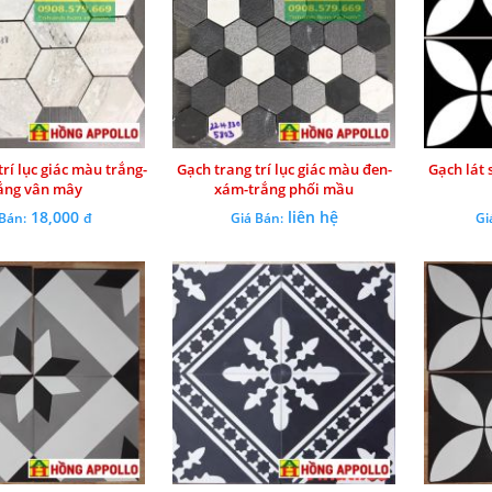
rí lục giác màu trắng-
Gạch trang trí lục giác màu đen-
Gạch lát 
ắng vân mây
xám-trắng phối mầu
18,000
liên hệ
 Bán:
đ
Giá Bán:
Gi