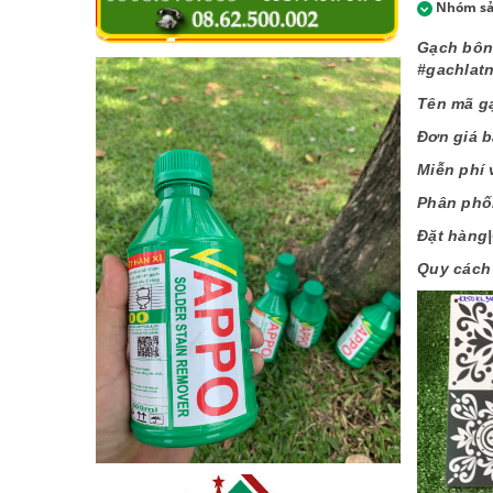
Nhóm s
Gạch bông
#gachlat
Tên mã 
Đơn giá 
Miễn phí 
Phân phối
Đặt hàng|
Quy các