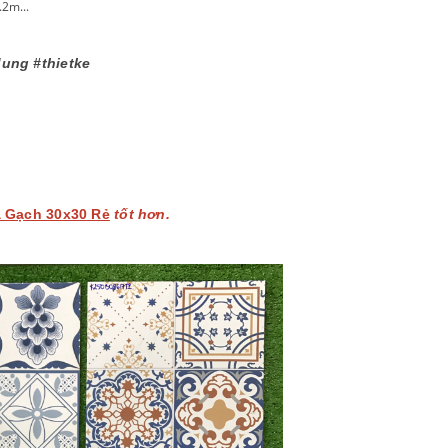
2m...
ung #thietke
á
Gạch 30x30 Rẻ
tốt hơn.