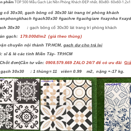
ản phẩm
TOP 500 Mẫu Gạch Lát Nền Phòng Khách ĐẸP nhất. 80x80- 60x60-1.2x1.
 cổ 30x30, gạch bông cổ 30x30 lát trang trí phòng khách
nenphongkhach #gach30x30 #gachre #gachgiare #xaynha #xayd
gạch 30x30 :
gạch bông cổ 30x30 lát trang trí phòng khách
bán
gạch:
179.000đ/m2 (giá theo thùng)
vận chuyển nội thành TP
.
HCM
,
gạch dư cho trả lại
: sĩ & lẻ các tỉnh
M
iền Tây- TP.HCM
Chốt đơn|Cần tư vấ
n:
0908.579.669 ZALO
24/7
để có
ưu đãi
G
i
h gạch 30x30 :
1
t
hùng
= 11
viên
=
0.99
m
2,
nặng
+-17
kg.