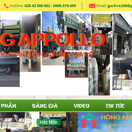
Hotline:
028.62 500 002 - 0908.579.669
Email:
gachre249@
 PHẨM
BẢNG GIÁ
VIDEO
TIN TỨC