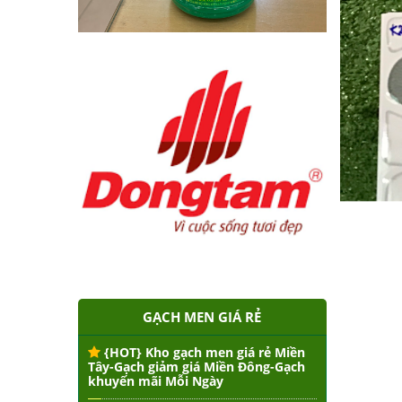
GẠCH MEN GIÁ RẺ
{HOT} Kho gạch men giá rẻ Miền
Tây-Gạch giảm giá Miền Đông-Gạch
khuyến mãi Mỗi Ngày