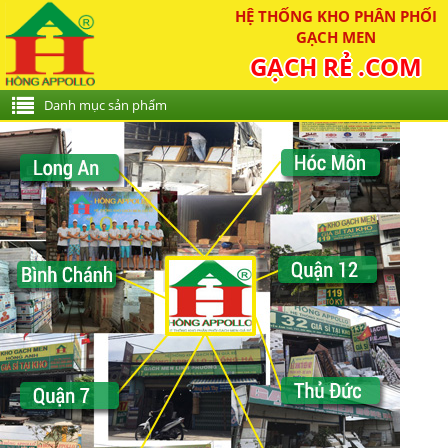
HỆ THỐNG KHO PHÂN PHỐI
GẠCH MEN
GẠCH RẺ .COM
Danh mục sản phẩm