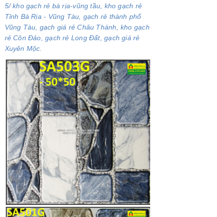
5/ kho gạch rẻ bà rịa-vũng tầu, kho gạch rẻ
Tỉnh Bà Rịa - Vũng Tàu, gạch rẻ thành phố
Vũng Tàu, gạch giá rẻ Châu Thành, kho gạch
rẻ Côn Đảo, gạch rẻ Long Đất, gạch giá rẻ
Xuyên Mộc.