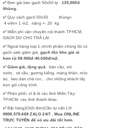
✅
Đơn giá bán gạch 50x50 tp :
135,000đ
/thùng.
✅
Quy cách gạch 50x50 : thùng=
4 viên= 1 m2, nặng +- 20 kg.
✅
Miễn phí vận chuyển nội thành TP.HCM,
GẠCH DƯ CHO TRẢ LẠI.
✅
Ngoài hàng loại 1 chính phẩm chúng tôi có
gạch sale giảm giá,
gạch tồn kho giá rẻ
hơn từ 59.000đ-40.000đ/m2.
✅ Giảm giá, tặng quà
: bàn cầu, vòi
nước, xịt cầu, gương kiếng, máng khăn, móc
áo, keo dán chà ron... cho những khách lấy
trọn gói công trình.
✅
Phân phối: sĩ & lẻ các tỉnh Miền Tây-
TP.HCM- các tỉnh thành khác.
✅
Đặt hàng|Chốt đơn|Cần tư vấn LH:
0908.579.669 ZALO 24/7 . Mua ONLINE
TRỰC TUYẾN để có ưu đãi tốt hơn.