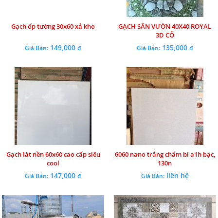
Gạch ốp tường 30x60 xả kho
GẠCH SÂN VƯỜN 40X40 ROYAL
3D CỎ
149,000
135,000
Giá Bán:
đ
Giá Bán:
đ
Gạch lát nền 60x60 cao cấp siêu
6060 nano trắng chấm bi a1h bạc,
cool
130n
147,000
liên hệ
Giá Bán:
đ
Giá Bán: