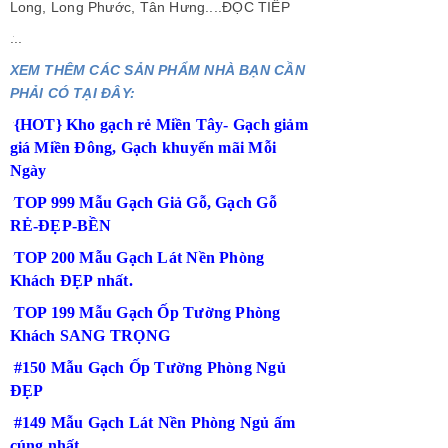
Long
,
Long Phước
,
Tân Hưng
....
ĐỌC TIẾP
...
XEM THÊM CÁC SẢN PHẨM NHÀ BẠN CẦN
PHẢI CÓ TẠI ĐÂY:
{HOT} Kho gạch rẻ Miền Tây- Gạch giảm
giá Miền Đông, Gạch khuyến mãi Mỗi
Ngày
TOP 999 Mẫu Gạch Giả Gỗ, Gạch Gỗ
RẺ-ĐẸP-BỀN
TOP 200 Mẫu Gạch Lát Nền Phòng
Khách ĐẸP nhất.
TOP 199 Mẫu Gạch Ốp Tường Phòng
Khách SANG TRỌNG
#150 Mẫu Gạch Ốp Tường Phòng Ngủ
ĐẸP
#149 Mẫu Gạch Lát Nền Phòng Ngủ ấm
cúng nhất