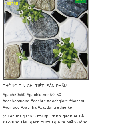
THÔNG TIN CHI TIẾT SẢN PHẨM:
#gach50x50 #gachlatnen50x50
#gachoptuong #gachre #gachgiare #bancau
#voinuoc #xaynha #xaydung #thietke
✅
Tên mã gạch 50x50tp :
Kho gạch rẻ Bà
rịa-Vũng tàu, gạch 50x50 giá rẻ Miền đông