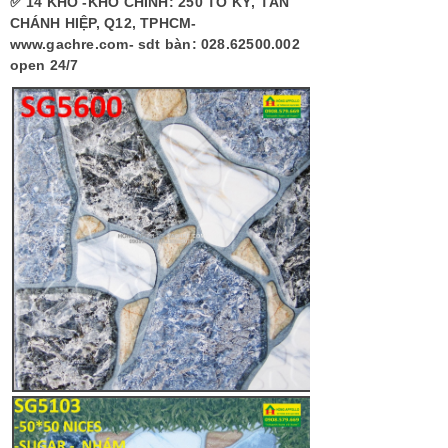
✅ 14 KHO -KHO CHÍNH: 250 TÔ KÝ, TÂN
CHÁNH HIỆP, Q12, TPHCM-
www.gachre.com- sdt bàn: 028.62500.002
open 24/7