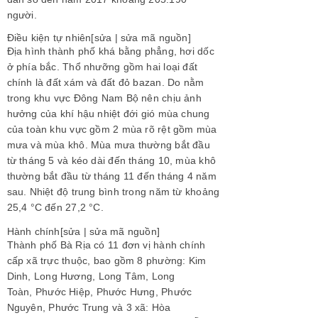
người.
Điều kiện tự nhiên[
sửa
|
sửa mã nguồn
]
Địa hình thành phố khá bằng phẳng, hơi dốc
ở phía bắc. Thổ nhưỡng gồm hai loại đất
chính là đất xám và đất đỏ bazan. Do nằm
trong khu vực
Đông Nam Bộ
nên chịu ảnh
hưởng của khí hậu nhiệt đới gió mùa chung
của toàn khu vực gồm 2 mùa rõ rệt gồm mùa
mưa và mùa khô. Mùa mưa thường bắt đầu
từ tháng 5 và kéo dài đến tháng 10, mùa khô
thường bắt đầu từ tháng 11 đến tháng 4 năm
sau. Nhiệt độ trung bình trong năm từ khoảng
25,4 °C đến 27,2 °C.
Hành chính[
sửa
|
sửa mã nguồn
]
Thành phố Bà Rịa có 11 đơn vị hành chính
cấp xã trực thuộc, bao gồm 8 phường:
Kim
Dinh
,
Long Hương
,
Long Tâm
,
Long
Toàn
,
Phước Hiệp
,
Phước Hưng
,
Phước
Nguyên
,
Phước Trung
và 3 xã:
Hòa