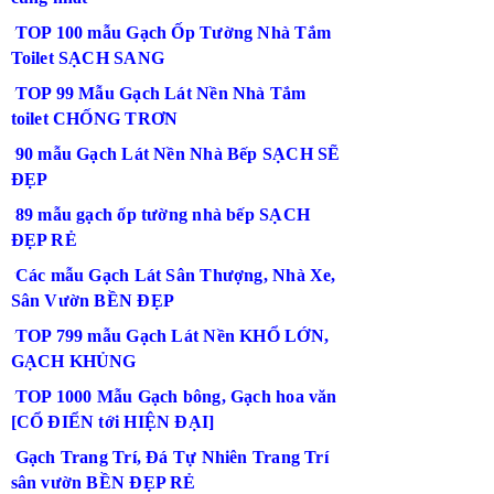
TOP 100 mẫu Gạch Ốp Tường Nhà Tắm
Toilet SẠCH SANG
TOP 99 Mẫu Gạch Lát Nền Nhà Tắm
toilet CHỐNG TRƠN
90 mẫu Gạch Lát Nền Nhà Bếp SẠCH SẼ
ĐẸP
89 mẫu gạch ốp tường nhà bếp SẠCH
ĐẸP RẺ
Các mẫu Gạch Lát Sân Thượng, Nhà Xe,
Sân Vườn BỀN ĐẸP
TOP 799 mẫu Gạch Lát Nền KHỔ LỚN,
GẠCH KHỦNG
TOP 1000 Mẫu Gạch bông, Gạch hoa văn
[CỔ ĐIỂN tới HIỆN ĐẠI]
Gạch Trang Trí, Đá Tự Nhiên Trang Trí
sân vườn BỀN ĐẸP RẺ