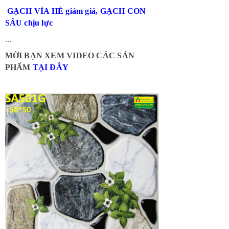
GẠCH VỈA HÈ giảm giá, GẠCH CON
SÂU chịu lực
...
MỜI BẠN XEM VIDEO CÁC SẢN
PHẨM
TẠI ĐÂY