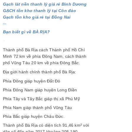
Gạch lát nền thanh lý giá rẻ Bình Dương
GẠCH tồn kho thanh lý tại Côn đảo
Gạch tồn kho giá rẻ tại Đồng Nai
...
Bạn biết gì về BÀ RỊA?
Thành phố Bà Rịa cách
Thành phố Hồ Chí
Minh
72 km về
phía Đông Nam
, cách thành
phố
Vũng Tàu
20 km về
phía Đông Bắc
.
Địa giới hành chính thành phố Bà Rịa:
Phía Đông giáp huyện
Đất Đỏ
Phía Đông Nam giáp huyện
Long Điền
Phía Tây và Tây Bắc giáp thị xã
Phú Mỹ
Phía Nam giáp
thành phố Vũng Tàu
Phía Bắc giáp huyện
Châu Đức
.
Thành phố Bà Rịa có diện tích 91,46 km² với
dân số đến năm
2017
khoảng 205.190