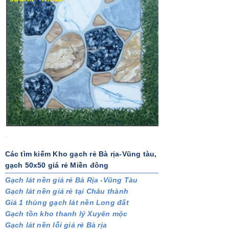
Các tìm kiếm Kho gạch rẻ Bà rịa-Vũng tàu,
gạch 50x50 giá rẻ Miền đông
Gạch lát nền giá rẻ Bà Rịa -Vũng Tàu
Gạch lát nền giá rẻ tại Châu thành
Giá 1 thùng gạch lát nền Long đất
Gạch tồn kho thanh lý Xuyên mộc
Gạch lát nền lỗi giá rẻ Bà rịa