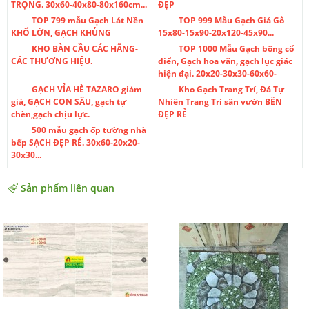
TRỌNG. 30x60-40x80-80x160cm...
ĐẸP
TOP 799 mẫu Gạch Lát Nền
TOP 999 Mẫu Gạch Giả Gỗ
KHỔ LỚN, GẠCH KHỦNG
15x80-15x90-20x120-45x90...
KHO BÀN CẦU CÁC HÃNG-
TOP 1000 Mẫu Gạch bông cổ
CÁC THƯƠNG HIỆU.
điển, Gạch hoa văn, gạch lục giác
hiện đại. 20x20-30x30-60x60-
GẠCH VỈA HÈ TAZARO giảm
Kho Gạch Trang Trí, Đá Tự
giá, GẠCH CON SÂU, gạch tự
Nhiên Trang Trí sân vườn BỀN
chèn,gạch chịu lực.
ĐẸP RẺ
500 mẫu gạch ốp tường nhà
bếp SẠCH ĐẸP RẺ. 30x60-20x20-
30x30...
Sản phẩm liên quan