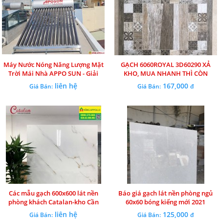
Máy Nước Nóng Năng Lượng Mặt
GẠCH 6060ROYAL 3D60290 XẢ
Trời Mái Nhà APPO SUN - Giải
KHO, MUA NHANH THÌ CÒN
Pháp Tiết Kiệm Năng Lượng Chất
liên hệ
167,000
Giá Bán:
Giá Bán:
đ
Lượng Cao
Các mẫu gạch 600x600 lát nền
Báo giá gạch lát nền phòng ngủ
phòng khách Catalan-kho Cần
60x60 bóng kiếng mới 2021
thơ-Tiền giang-Hậu giang-Vĩnh
liên hệ
125,000
Giá Bán:
Giá Bán:
đ