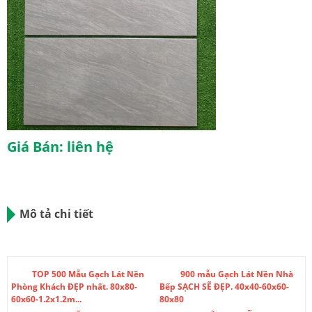
Giá Bán: liên hệ
Mô tả chi tiết
TOP 500 Mẫu Gạch Lát Nền
900 mẫu Gạch Lát Nền Nhà
Phòng Khách ĐẸP nhất. 80x80-
Bếp SẠCH SẼ ĐẸP. 40x40-60x60-
60x60-1.2x1.2m...
80x80