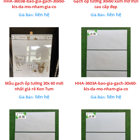
HHA-3603B-bao-gia-gạch-30x60-
Gạch ốp tường 30x60 xám mờ mịn
kis-da-mo-nham-gia-co
cao cấp đẹp
liên hệ
liên hệ
Giá Bán:
Giá Bán:
Mẫu gạch ốp tường 30x 60 mới
HHA-3603A-bao-gia-gạch-30x60-
nhất giá rẻ Kon Tum
kis-da-mo-nham-gia-co
liên hệ
liên hệ
Giá Bán:
Giá Bán: