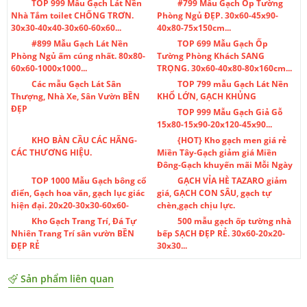
TOP 999 Mẫu Gạch Lát Nền
#799 Mẫu Gạch Ốp Tường
Nhà Tắm toilet CHỐNG TRƠN.
Phòng Ngủ ĐẸP. 30x60-45x90-
30x30-40x40-30x60-60x60...
40x80-75x150cm...
#899 Mẫu Gạch Lát Nền
TOP 699 Mẫu Gạch Ốp
Phòng Ngủ ấm cúng nhất. 80x80-
Tường Phòng Khách SANG
60x60-1000x1000...
TRỌNG. 30x60-40x80-80x160cm...
Các mẫu Gạch Lát Sân
TOP 799 mẫu Gạch Lát Nền
Thượng, Nhà Xe, Sân Vườn BỀN
KHỔ LỚN, GẠCH KHỦNG
ĐẸP
TOP 999 Mẫu Gạch Giả Gỗ
15x80-15x90-20x120-45x90...
KHO BÀN CẦU CÁC HÃNG-
{HOT} Kho gạch men giá rẻ
CÁC THƯƠNG HIỆU.
Miền Tây-Gạch giảm giá Miền
Đông-Gạch khuyến mãi Mỗi Ngày
TOP 1000 Mẫu Gạch bông cổ
GẠCH VỈA HÈ TAZARO giảm
điển, Gạch hoa văn, gạch lục giác
giá, GẠCH CON SÂU, gạch tự
hiện đại. 20x20-30x30-60x60-
chèn,gạch chịu lực.
Kho Gạch Trang Trí, Đá Tự
500 mẫu gạch ốp tường nhà
Nhiên Trang Trí sân vườn BỀN
bếp SẠCH ĐẸP RẺ. 30x60-20x20-
ĐẸP RẺ
30x30...
Sản phẩm liên quan