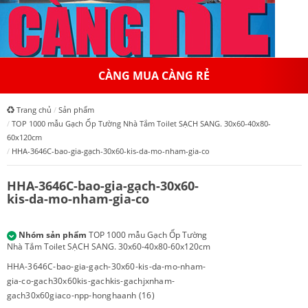
HỆ TH
G MUA CÀNG RẺ
Trang chủ
Sản phẩm
TOP 1000 mẫu Gạch Ốp Tường Nhà Tắm Toilet SẠCH SANG. 30x60-40x80-
60x120cm
HHA-3646C-bao-gia-gạch-30x60-kis-da-mo-nham-gia-co
HHA-3646C-bao-gia-gạch-30x60-
kis-da-mo-nham-gia-co
Nhóm sản phẩm
TOP 1000 mẫu Gạch Ốp Tường
Nhà Tắm Toilet SẠCH SANG. 30x60-40x80-60x120cm
HHA-3646C-bao-gia-gạch-30x60-kis-da-mo-nham-
gia-co-gach30x60kis-gachkis-gachjxnham-
gach30x60giaco-npp-honghaanh (16)