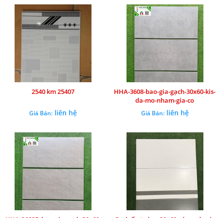
2540 km 25407
HHA-3608-bao-gia-gạch-30x60-kis-
da-mo-nham-gia-co
liên hệ
liên hệ
Giá Bán:
Giá Bán: