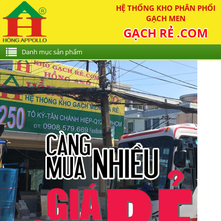
HỆ THỐNG KHO PHÂN PHỐI
GẠCH MEN
GẠCH RẺ .COM
Danh mục sản phẩm