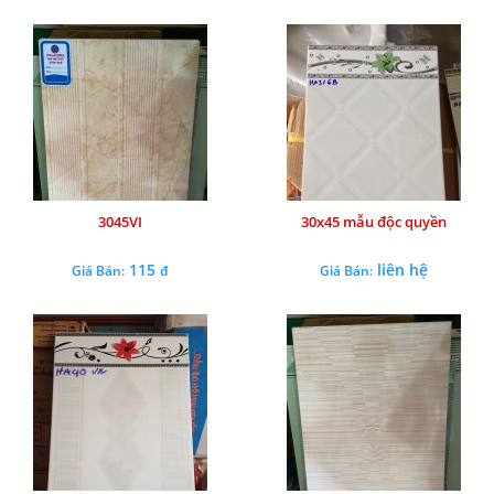
3045VI
30x45 mẫu độc quyền
115
liên hệ
Giá Bán:
đ
Giá Bán: