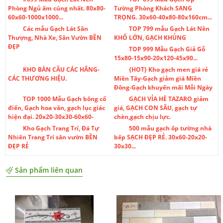
Phòng Ngủ ấm cúng nhất. 80x80-
Tường Phòng Khách SANG
60x60-1000x1000...
TRỌNG. 30x60-40x80-80x160cm...
Các mẫu Gạch Lát Sân
TOP 799 mẫu Gạch Lát Nền
Thượng, Nhà Xe, Sân Vườn BỀN
KHỔ LỚN, GẠCH KHỦNG
ĐẸP
TOP 999 Mẫu Gạch Giả Gỗ
15x80-15x90-20x120-45x90...
KHO BÀN CẦU CÁC HÃNG-
{HOT} Kho gạch men giá rẻ
CÁC THƯƠNG HIỆU.
Miền Tây-Gạch giảm giá Miền
Đông-Gạch khuyến mãi Mỗi Ngày
TOP 1000 Mẫu Gạch bông cổ
GẠCH VỈA HÈ TAZARO giảm
điển, Gạch hoa văn, gạch lục giác
giá, GẠCH CON SÂU, gạch tự
hiện đại. 20x20-30x30-60x60-
chèn,gạch chịu lực.
Kho Gạch Trang Trí, Đá Tự
500 mẫu gạch ốp tường nhà
Nhiên Trang Trí sân vườn BỀN
bếp SẠCH ĐẸP RẺ. 30x60-20x20-
ĐẸP RẺ
30x30...
Sản phẩm liên quan