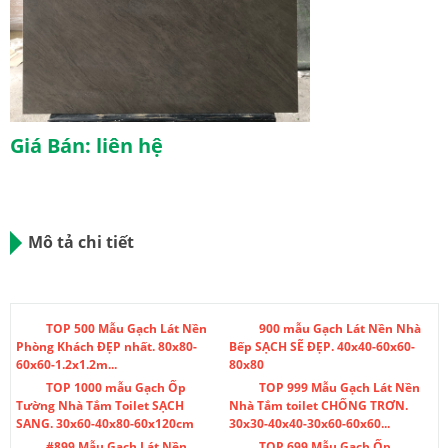
Giá Bán: liên hệ
Mô tả chi tiết
TOP 500 Mẫu Gạch Lát Nền
900 mẫu Gạch Lát Nền Nhà
Phòng Khách ĐẸP nhất. 80x80-
Bếp SẠCH SẼ ĐẸP. 40x40-60x60-
60x60-1.2x1.2m...
80x80
TOP 1000 mẫu Gạch Ốp
TOP 999 Mẫu Gạch Lát Nền
Tường Nhà Tắm Toilet SẠCH
Nhà Tắm toilet CHỐNG TRƠN.
SANG. 30x60-40x80-60x120cm
30x30-40x40-30x60-60x60...
#899 Mẫu Gạch Lát Nền
TOP 699 Mẫu Gạch Ốp