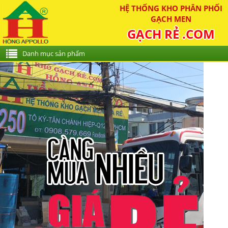
HỆ THỐNG KHO PHÂN PHỐI
GẠCH MEN
GẠCH RẺ .COM
Danh mục sản phẩm