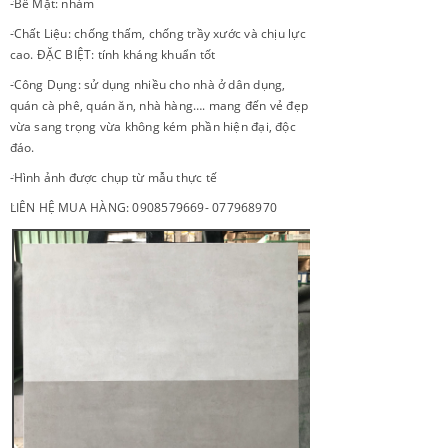
-Bề Mặt: nhám
-Chất Liệu: chống thấm, chống trầy xước và chịu lực
cao. ĐẶC BIỆT: tính kháng khuẩn tốt
-Công Dụng: sử dụng nhiều cho nhà ở dân dụng,
quán cà phê, quán ăn, nhà hàng…. mang đến vẻ đẹp
vừa sang trọng vừa không kém phần hiện đại, độc
đáo.
-Hình ảnh được chụp từ mẫu thực tế
LIÊN HỆ MUA HÀNG: 0908579669- 077968970