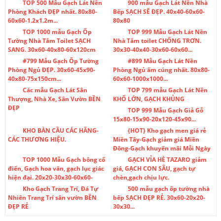
TOP 500 Mẫu Gạch Lát Nền
900 mẫu Gạch Lát Nền Nhà
Phòng Khách ĐẸP nhất. 80x80-
Bếp SẠCH SẼ ĐẸP. 40x40-60x60-
60x60-1.2x1.2m...
80x80
TOP 1000 mẫu Gạch Ốp
TOP 999 Mẫu Gạch Lát Nền
Tường Nhà Tắm Toilet SẠCH
Nhà Tắm toilet CHỐNG TRƠN.
SANG. 30x60-40x80-60x120cm
30x30-40x40-30x60-60x60...
#799 Mẫu Gạch Ốp Tường
#899 Mẫu Gạch Lát Nền
Phòng Ngủ ĐẸP. 30x60-45x90-
Phòng Ngủ ấm cúng nhất. 80x80-
40x80-75x150cm...
60x60-1000x1000...
Các mẫu Gạch Lát Sân
TOP 799 mẫu Gạch Lát Nền
Thượng, Nhà Xe, Sân Vườn BỀN
KHỔ LỚN, GẠCH KHỦNG
ĐẸP
TOP 999 Mẫu Gạch Giả Gỗ
15x80-15x90-20x120-45x90...
KHO BÀN CẦU CÁC HÃNG-
{HOT} Kho gạch men giá rẻ
CÁC THƯƠNG HIỆU.
Miền Tây-Gạch giảm giá Miền
Đông-Gạch khuyến mãi Mỗi Ngày
TOP 1000 Mẫu Gạch bông cổ
GẠCH VỈA HÈ TAZARO giảm
điển, Gạch hoa văn, gạch lục giác
giá, GẠCH CON SÂU, gạch tự
hiện đại. 20x20-30x30-60x60-
chèn,gạch chịu lực.
Kho Gạch Trang Trí, Đá Tự
500 mẫu gạch ốp tường nhà
Nhiên Trang Trí sân vườn BỀN
bếp SẠCH ĐẸP RẺ. 30x60-20x20-
ĐẸP RẺ
30x30...