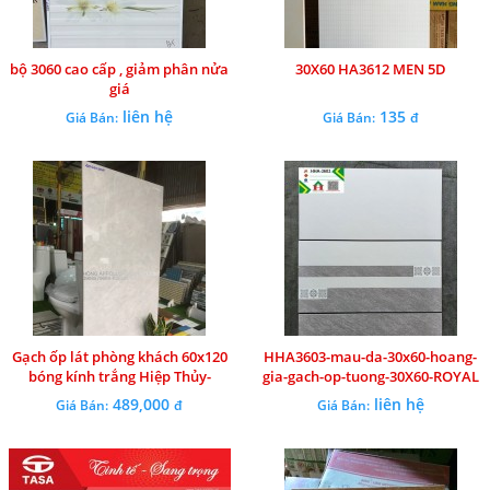
bộ 3060 cao cấp , giảm phân nửa
30X60 HA3612 MEN 5D
giá
liên hệ
135
Giá Bán:
Giá Bán:
đ
Gạch ốp lát phòng khách 60x120
HHA3603-mau-da-30x60-hoang-
bóng kính trắng Hiệp Thủy-
gia-gach-op-tuong-30X60-ROYAL
HONGAPPOLLO
489,000
liên hệ
Giá Bán:
đ
Giá Bán: