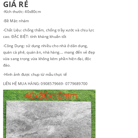
GIÁ RẺ
-Kích thước: 40x80cm
-Bề Mặt: nhám
-Chất Liệu: chống thấm, chống trầy xước và chịu lực
cao. ĐẶC BIỆT: tính kháng khuẩn tốt
-Công Dụng: sử dụng nhiều cho nhà ở dân dụng,
quán cà phê, quán ăn, nhà hàng…. mang đến vẻ đẹp
vừa sang trọng vừa không kém phần hiện đại, độc
đáo.
-Hình ảnh được chụp từ mẫu thực tế
LIÊN HỆ MUA HÀNG: 0908579669- 0779689700