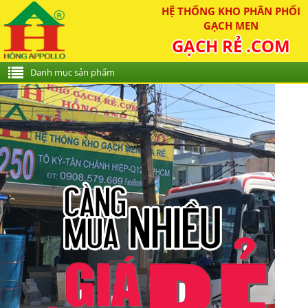
HỆ THỐNG KHO PHÂN PHỐI
GẠCH MEN
GẠCH RẺ .COM
Danh mục sản phẩm