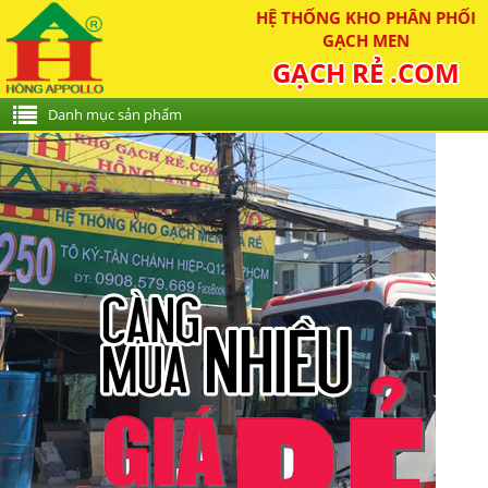
HỆ THỐNG KHO PHÂN PHỐI
GẠCH MEN
GẠCH RẺ .COM
Danh mục sản phẩm