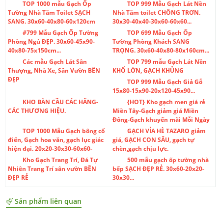
TOP 1000 mẫu Gạch Ốp
TOP 999 Mẫu Gạch Lát Nền
Tường Nhà Tắm Toilet SẠCH
Nhà Tắm toilet CHỐNG TRƠN.
SANG. 30x60-40x80-60x120cm
30x30-40x40-30x60-60x60...
#799 Mẫu Gạch Ốp Tường
TOP 699 Mẫu Gạch Ốp
Phòng Ngủ ĐẸP. 30x60-45x90-
Tường Phòng Khách SANG
40x80-75x150cm...
TRỌNG. 30x60-40x80-80x160cm...
Các mẫu Gạch Lát Sân
TOP 799 mẫu Gạch Lát Nền
Thượng, Nhà Xe, Sân Vườn BỀN
KHỔ LỚN, GẠCH KHỦNG
ĐẸP
TOP 999 Mẫu Gạch Giả Gỗ
15x80-15x90-20x120-45x90...
KHO BÀN CẦU CÁC HÃNG-
{HOT} Kho gạch men giá rẻ
CÁC THƯƠNG HIỆU.
Miền Tây-Gạch giảm giá Miền
Đông-Gạch khuyến mãi Mỗi Ngày
TOP 1000 Mẫu Gạch bông cổ
GẠCH VỈA HÈ TAZARO giảm
điển, Gạch hoa văn, gạch lục giác
giá, GẠCH CON SÂU, gạch tự
hiện đại. 20x20-30x30-60x60-
chèn,gạch chịu lực.
Kho Gạch Trang Trí, Đá Tự
500 mẫu gạch ốp tường nhà
Nhiên Trang Trí sân vườn BỀN
bếp SẠCH ĐẸP RẺ. 30x60-20x20-
ĐẸP RẺ
30x30...
Sản phẩm liên quan