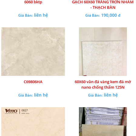
6060 bktp
GẠCH 60X60 TRẮNG TRƠN NHÁM
- THẠCH BÀN
liên hệ
190,000
Giá Bán:
Giá Bán:
đ
C69806HA
60X60 vân đá vàng kem đá mờ
nano chống thấm 125N
liên hệ
liên hệ
Giá Bán:
Giá Bán: