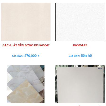
GẠCH LÁT NỀN 60X60 KIS K60047
K6000APS
270,000
liên hệ
Giá Bán:
đ
Giá Bán: