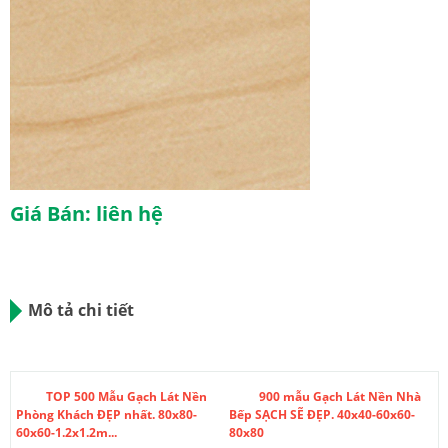
Giá Bán: liên hệ
Mô tả chi tiết
TOP 500 Mẫu Gạch Lát Nền
900 mẫu Gạch Lát Nền Nhà
Phòng Khách ĐẸP nhất. 80x80-
Bếp SẠCH SẼ ĐẸP. 40x40-60x60-
60x60-1.2x1.2m...
80x80