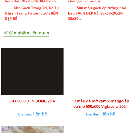
hiện đại. 20x20-30x30-60x60-
chèn,gạch chịu lực.
Kho Gạch Trang Trí, Đá Tự
500 mẫu gạch ốp tường nhà
Nhiên Trang Trí sân vườn BỀN
bếp SẠCH ĐẸP RẺ. 30x60-20x20-
ĐẸP RẺ
30x30...
Sản phẩm liên quan
SB 69003 ĐEN BÓNG 2DA
12 mẫu đá mờ xám ximang-vân
đá mờ 600x600 Viglacera 2024
liên hệ
liên hệ
Giá Bán:
Giá Bán: