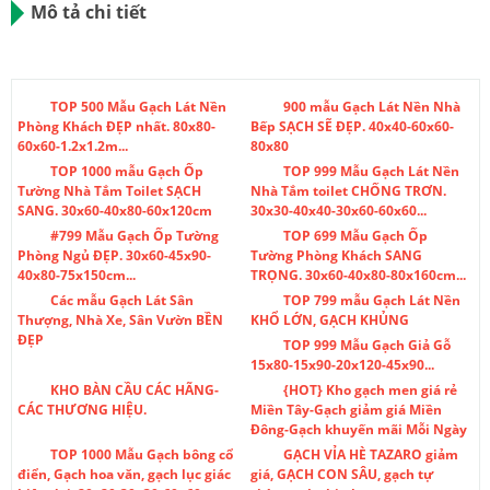
Mô tả chi tiết
TOP 500 Mẫu Gạch Lát Nền
900 mẫu Gạch Lát Nền Nhà
Phòng Khách ĐẸP nhất. 80x80-
Bếp SẠCH SẼ ĐẸP. 40x40-60x60-
60x60-1.2x1.2m...
80x80
TOP 1000 mẫu Gạch Ốp
TOP 999 Mẫu Gạch Lát Nền
Tường Nhà Tắm Toilet SẠCH
Nhà Tắm toilet CHỐNG TRƠN.
SANG. 30x60-40x80-60x120cm
30x30-40x40-30x60-60x60...
#799 Mẫu Gạch Ốp Tường
TOP 699 Mẫu Gạch Ốp
Phòng Ngủ ĐẸP. 30x60-45x90-
Tường Phòng Khách SANG
40x80-75x150cm...
TRỌNG. 30x60-40x80-80x160cm...
Các mẫu Gạch Lát Sân
TOP 799 mẫu Gạch Lát Nền
Thượng, Nhà Xe, Sân Vườn BỀN
KHỔ LỚN, GẠCH KHỦNG
ĐẸP
TOP 999 Mẫu Gạch Giả Gỗ
15x80-15x90-20x120-45x90...
KHO BÀN CẦU CÁC HÃNG-
{HOT} Kho gạch men giá rẻ
CÁC THƯƠNG HIỆU.
Miền Tây-Gạch giảm giá Miền
Đông-Gạch khuyến mãi Mỗi Ngày
TOP 1000 Mẫu Gạch bông cổ
GẠCH VỈA HÈ TAZARO giảm
điển, Gạch hoa văn, gạch lục giác
giá, GẠCH CON SÂU, gạch tự