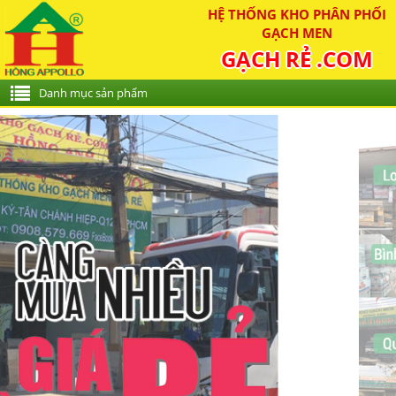
HỆ THỐNG KHO PHÂN PHỐI
GẠCH MEN
GẠCH RẺ .COM
Danh mục sản phẩm