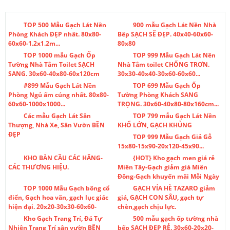
TOP 500 Mẫu Gạch Lát Nền
900 mẫu Gạch Lát Nền Nhà
Phòng Khách ĐẸP nhất. 80x80-
Bếp SẠCH SẼ ĐẸP. 40x40-60x60-
60x60-1.2x1.2m...
80x80
TOP 1000 mẫu Gạch Ốp
TOP 999 Mẫu Gạch Lát Nền
Tường Nhà Tắm Toilet SẠCH
Nhà Tắm toilet CHỐNG TRƠN.
SANG. 30x60-40x80-60x120cm
30x30-40x40-30x60-60x60...
#899 Mẫu Gạch Lát Nền
TOP 699 Mẫu Gạch Ốp
Phòng Ngủ ấm cúng nhất. 80x80-
Tường Phòng Khách SANG
60x60-1000x1000...
TRỌNG. 30x60-40x80-80x160cm...
Các mẫu Gạch Lát Sân
TOP 799 mẫu Gạch Lát Nền
Thượng, Nhà Xe, Sân Vườn BỀN
KHỔ LỚN, GẠCH KHỦNG
ĐẸP
TOP 999 Mẫu Gạch Giả Gỗ
15x80-15x90-20x120-45x90...
KHO BÀN CẦU CÁC HÃNG-
{HOT} Kho gạch men giá rẻ
CÁC THƯƠNG HIỆU.
Miền Tây-Gạch giảm giá Miền
Đông-Gạch khuyến mãi Mỗi Ngày
TOP 1000 Mẫu Gạch bông cổ
GẠCH VỈA HÈ TAZARO giảm
điển, Gạch hoa văn, gạch lục giác
giá, GẠCH CON SÂU, gạch tự
hiện đại. 20x20-30x30-60x60-
chèn,gạch chịu lực.
Kho Gạch Trang Trí, Đá Tự
500 mẫu gạch ốp tường nhà
Nhiên Trang Trí sân vườn BỀN
bếp SẠCH ĐẸP RẺ. 30x60-20x20-