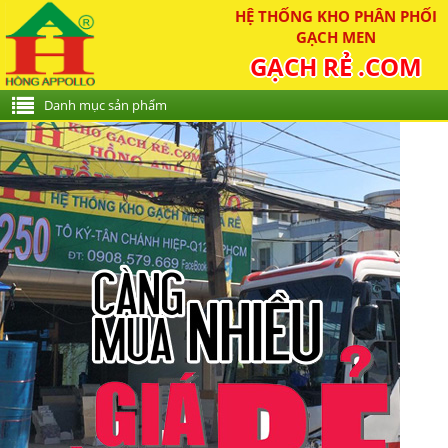
HỆ THỐNG KHO PHÂN PHỐI
GẠCH MEN
GẠCH RẺ .COM
Danh mục sản phẩm