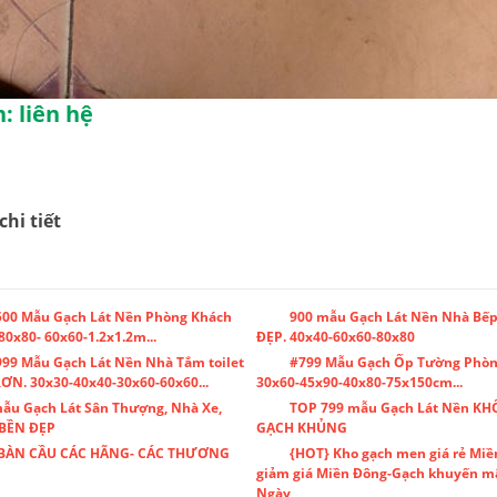
: liên hệ
chi tiết
500 Mẫu Gạch Lát Nền Phòng Khách
900 mẫu Gạch Lát Nền Nhà Bếp
80x80- 60x60-1.2x1.2m...
ĐẸP. 40x40-60x60-80x80
99 Mẫu Gạch Lát Nền Nhà Tắm toilet
#799 Mẫu Gạch Ốp Tường Phòn
N. 30x30-40x40-30x60-60x60...
30x60-45x90-40x80-75x150cm...
ẫu Gạch Lát Sân Thượng, Nhà Xe,
TOP 799 mẫu Gạch Lát Nền KH
 BỀN ĐẸP
GẠCH KHỦNG
BÀN CẦU CÁC HÃNG- CÁC THƯƠNG
{HOT} Kho gạch men giá rẻ Miề
giảm giá Miền Đông-Gạch khuyến m
Ngày