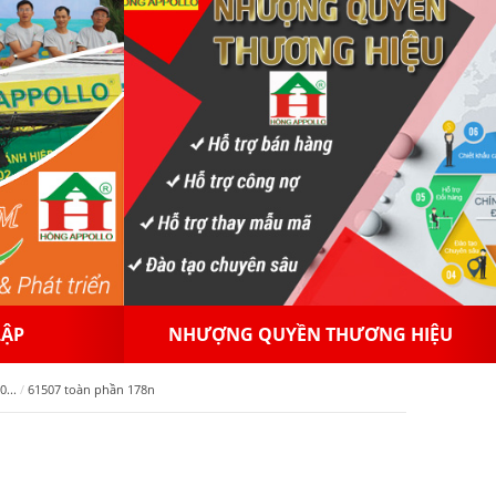
NG HIỆU
PHÂN PHỐI GẠCH MEN
...
61507 toàn phần 178n