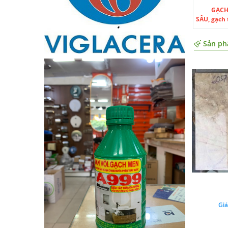
GẠCH
SÂU, gạch 
Sản ph
Giá