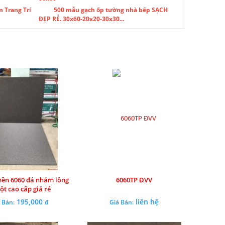
n Trang Trí
500 mẫu gạch ốp tường nhà bếp SẠCH
ĐẸP RẺ. 30x60-20x20-30x30...
nền 6060 đá nhám lông
6060TP ĐVV
ột cao cấp giá rẻ
195,000
liên hệ
 Bán:
đ
Giá Bán: