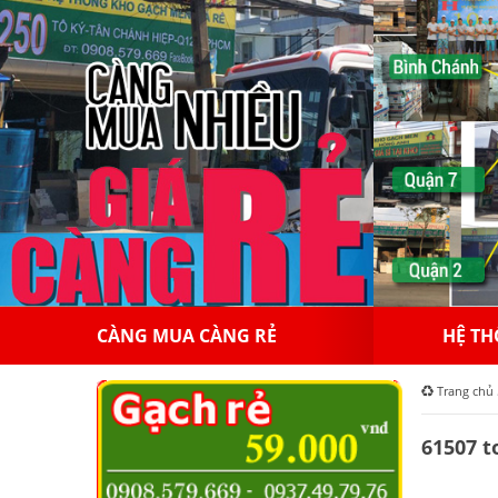
HỆ THỐNG HỒNGAPPOLLO
10
Trang chủ
61507 t