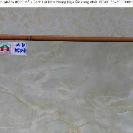
ản phẩm
#899 Mẫu Gạch Lát Nền Phòng Ngủ ấm cúng nhất. 80x80-60x60-1000x1