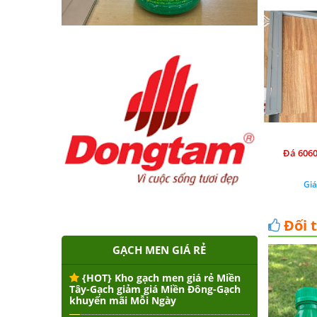
Đá 6060
Giá
Đối 
GẠCH MEN GIÁ RẺ
{HOT} Kho gạch men giá rẻ Miền
Tây-Gạch giảm giá Miền Đông-Gạch
khuyến mãi Mỗi Ngày