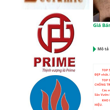
Giá Bán
Mô tả 
TOP 
ĐẸP nhất. 
TOP 9
CHỐNG TRƠ
Các m
Sân Vườn
KHO 
HIỆU.