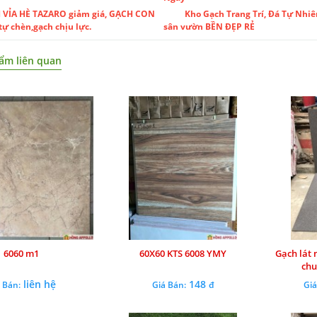
 VỈA HÈ TAZARO giảm giá, GẠCH CON
Kho Gạch Trang Trí, Đá Tự Nhiê
tự chèn,gạch chịu lực.
sân vườn BỀN ĐẸP RẺ
ẩm liên quan
6060 m1
60X60 KTS 6008 YMY
Gạch lát 
chu
liên hệ
148
 Bán:
Giá Bán:
đ
Giá