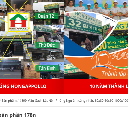
 NĂM THÀNH LẬP
NHƯỢNG QUYỀN THƯƠ
Sản phẩm
#899 Mẫu Gạch Lát Nền Phòng Ngủ ấm cúng nhất. 80x80-60x60-1000x1000
oàn phần 178n