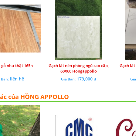
 gỗ như thật 165n
Gạch lát nền phòng ngủ cao cấp,
Gạch lát
60X60 Hongappollo
liên hệ
179,000
 Bán:
Giá Bán:
đ
Giá
tác của HỒNG APPOLLO