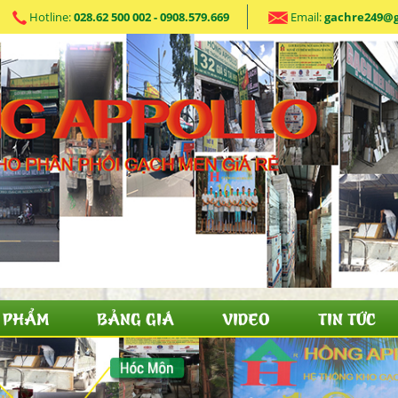
Hotline:
028.62 500 002 - 0908.579.669
Email:
gachre249@
 PHẨM
BẢNG GIÁ
VIDEO
TIN TỨC