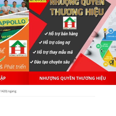
NG HIỆU
PHÂN PHỐI GẠCH MEN
1420) ngang