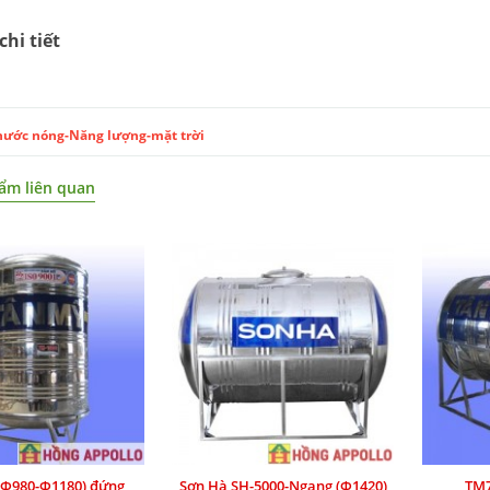
chi tiết
nước nóng-Năng lượng-mặt trời
ẩm liên quan
(Ф980-Ф1180) đứng
Sơn Hà SH-5000-Ngang (Ф1420)
TM7