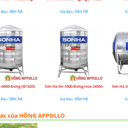
liên hệ
liên hệ
 Bán:
Giá Bán:
G
-6000-Đứng (Ф1420)
Sơn Hà SH-1000-Đứng inox 2450n
Sơn Hà S
liên hệ
liên hệ
 Bán:
Giá Bán:
G
tác của HỒNG APPOLLO