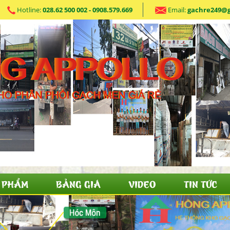
Hotline:
028.62 500 002 - 0908.579.669
Email:
gachre249@
 PHẨM
BẢNG GIÁ
VIDEO
TIN TỨC