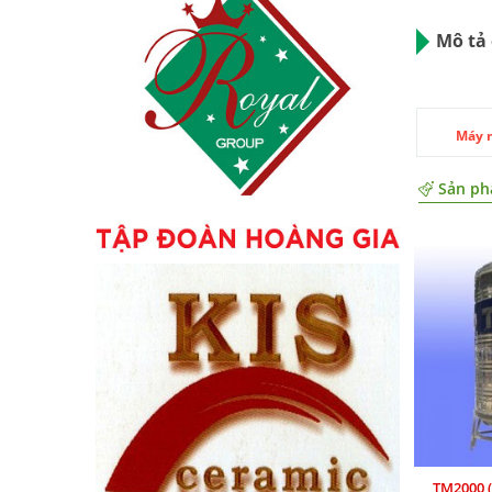
Mô tả 
Máy 
Sản ph
TM2000 