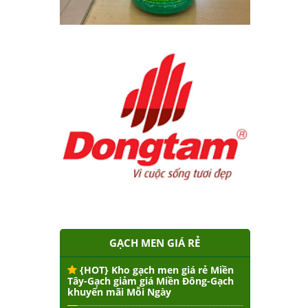
GẠCH MEN GIÁ RẺ
{HOT} Kho gạch men giá rẻ Miền
Tây-Gạch giảm giá Miền Đông-Gạch
khuyến mãi Mỗi Ngày