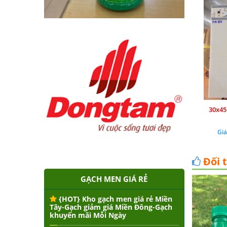
30x45
Giá
Đối 
GẠCH MEN GIÁ RẺ
{HOT} Kho gạch men giá rẻ Miền
Tây-Gạch giảm giá Miền Đông-Gạch
khuyến mãi Mỗi Ngày