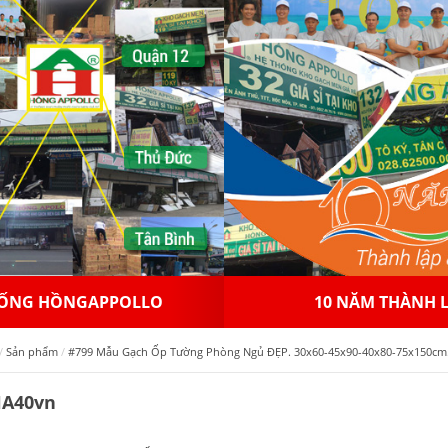
 NĂM THÀNH LẬP
NHƯỢNG QUYỀN THƯƠ
Sản phẩm
#799 Mẫu Gạch Ốp Tường Phòng Ngủ ĐẸP. 30x60-45x90-40x80-75x150cm.
HA40vn