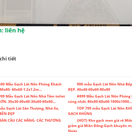
: liên hệ
chi tiết
500 Mẫu Gạch Lát Nền Phòng Khách
900 mẫu Gạch Lát Nền Nhà Bếp
80x80- 60x60-1.2x1.2m...
ĐẸP. 40x40-60x60-80x80
99 Mẫu Gạch Lát Nền Nhà Tắm toilet
#899 Mẫu Gạch Lát Nền Phòng
N. 30x30-40x40-30x60-60x60...
cúng nhất. 80x80-60x60-1000x1000...
ẫu Gạch Lát Sân Thượng, Nhà Xe,
TOP 799 mẫu Gạch Lát Nền KH
 BỀN ĐẸP
GẠCH KHỦNG
BÀN CẦU CÁC HÃNG- CÁC THƯƠNG
{HOT} Kho gạch men giá rẻ Miề
giảm giá Miền Đông-Gạch khuyến m
Ngày