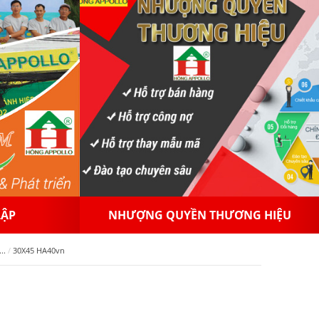
NG HIỆU
PHÂN PHỐI GẠCH MEN
..
30X45 HA40vn