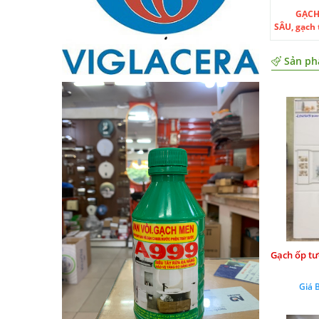
GẠCH
SÂU, gạch 
Sản ph
Gạch ốp tư
Giá 