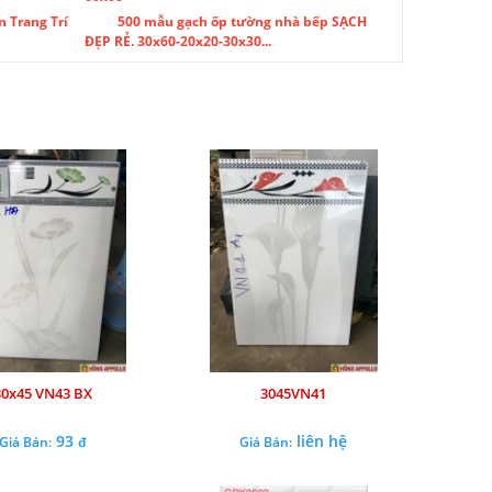
n Trang Trí
500 mẫu gạch ốp tường nhà bếp SẠCH
ĐẸP RẺ. 30x60-20x20-30x30...
30x45 VN43 BX
3045VN41
93
liên hệ
Giá Bán:
đ
Giá Bán: