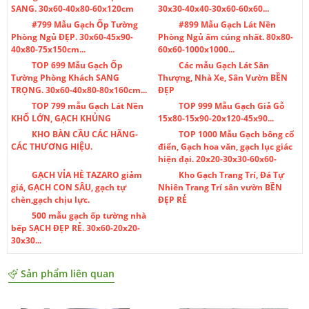
SANG. 30x60-40x80-60x120cm
30x30-40x40-30x60-60x60...
#799 Mẫu Gạch Ốp Tường
#899 Mẫu Gạch Lát Nền
Phòng Ngủ ĐẸP. 30x60-45x90-
Phòng Ngủ ấm cúng nhất. 80x80-
40x80-75x150cm...
60x60-1000x1000...
TOP 699 Mẫu Gạch Ốp
Các mẫu Gạch Lát Sân
Tường Phòng Khách SANG
Thượng, Nhà Xe, Sân Vườn BỀN
TRỌNG. 30x60-40x80-80x160cm...
ĐẸP
TOP 799 mẫu Gạch Lát Nền
TOP 999 Mẫu Gạch Giả Gỗ
KHỔ LỚN, GẠCH KHỦNG
15x80-15x90-20x120-45x90...
KHO BÀN CẦU CÁC HÃNG-
TOP 1000 Mẫu Gạch bông cổ
CÁC THƯƠNG HIỆU.
điển, Gạch hoa văn, gạch lục giác
hiện đại. 20x20-30x30-60x60-
GẠCH VỈA HÈ TAZARO giảm
Kho Gạch Trang Trí, Đá Tự
giá, GẠCH CON SÂU, gạch tự
Nhiên Trang Trí sân vườn BỀN
chèn,gạch chịu lực.
ĐẸP RẺ
500 mẫu gạch ốp tường nhà
bếp SẠCH ĐẸP RẺ. 30x60-20x20-
30x30...
Sản phẩm liên quan