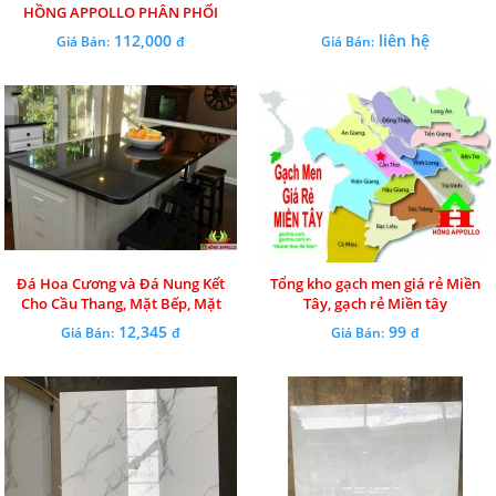
HỒNG APPOLLO PHÂN PHỐI
112,000
liên hệ
Giá Bán:
đ
Giá Bán:
Đá Hoa Cương và Đá Nung Kết
Tổng kho gạch men giá rẻ Miền
Cho Cầu Thang, Mặt Bếp, Mặt
Tây, gạch rẻ Miền tây
Tiền, Tam Cấp
12,345
99
Giá Bán:
đ
Giá Bán:
đ