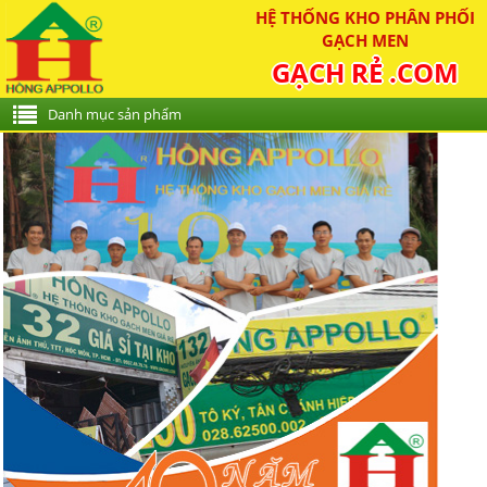
HỆ THỐNG KHO PHÂN PHỐI
GẠCH MEN
GẠCH RẺ .COM
Danh mục sản phẩm