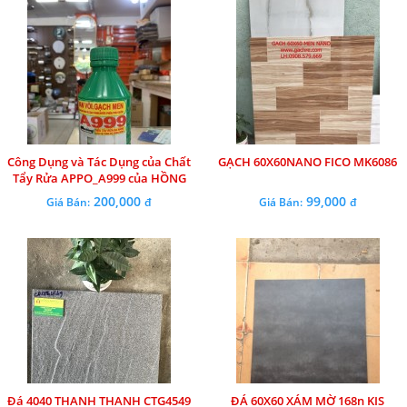
Công Dụng và Tác Dụng của Chất
GẠCH 60X60NANO FICO MK6086
Tẩy Rửa APPO_A999 của HỒNG
APPOLLO
200,000
99,000
Giá Bán:
đ
Giá Bán:
đ
Đá 4040 THANH THANH CTG4549
ĐÁ 60X60 XÁM MỜ 168n KIS