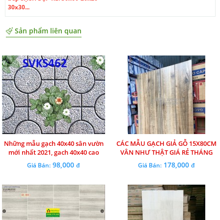
30x30...
Sản phẩm liên quan
Những mẫu gạch 40x40 sân vườn
CÁC MẪU GẠCH GIẢ GỖ 15X80CM
mới nhất 2021, gach 40x40 cao
VÂN NHƯ THẬT GIÁ RẺ THÁNG
cấp giá rẻ
4.2022
98,000
178,000
Giá Bán:
đ
Giá Bán:
đ