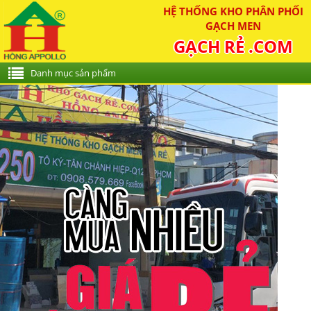
HỆ THỐNG KHO PHÂN PHỐI
GẠCH MEN
GẠCH RẺ .COM
Danh mục sản phẩm