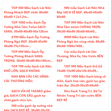
TOP 500 Mẫu Gạch Lát Nền
900 mẫu Gạch Lát Nền Nhà
Phòng Khách ĐẸP nhất. 80x80-
Bếp SẠCH SẼ ĐẸP. 40x40-60x60-
60x60-1.2x1.2m...
80x80
TOP 1000 mẫu Gạch Ốp
TOP 999 Mẫu Gạch Lát Nền
Tường Nhà Tắm Toilet SẠCH
Nhà Tắm toilet CHỐNG TRƠN.
SANG. 30x60-40x80-60x120cm
30x30-40x40-30x60-60x60...
#799 Mẫu Gạch Ốp Tường
#899 Mẫu Gạch Lát Nền
Phòng Ngủ ĐẸP. 30x60-45x90-
Phòng Ngủ ấm cúng nhất. 80x80-
40x80-75x150cm...
60x60-1000x1000...
TOP 699 Mẫu Gạch Ốp
Các mẫu Gạch Lát Sân
Tường Phòng Khách SANG
Thượng, Nhà Xe, Sân Vườn BỀN
TRỌNG. 30x60-40x80-80x160cm...
ĐẸP
TOP 799 mẫu Gạch Lát Nền
TOP 999 Mẫu Gạch Giả Gỗ
KHỔ LỚN, GẠCH KHỦNG
15x80-15x90-20x120-45x90...
KHO BÀN CẦU CÁC HÃNG-
TOP 1000 Mẫu Gạch bông cổ
CÁC THƯƠNG HIỆU.
điển, Gạch hoa văn, gạch lục giác
hiện đại. 20x20-30x30-60x60-
GẠCH VỈA HÈ TAZARO giảm
Kho Gạch Trang Trí, Đá Tự
giá, GẠCH CON SÂU, gạch tự
Nhiên Trang Trí sân vườn BỀN
chèn,gạch chịu lực.
ĐẸP RẺ
500 mẫu gạch ốp tường nhà
bếp SẠCH ĐẸP RẺ. 30x60-20x20-