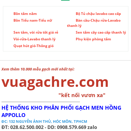
Bồn tắm nằm
Bộ Tủ chậu lavabo cao cấp
Bồn Tiểu nam-Tiểu nữ
Bàn cầu-Chậu rửa-Lavabo
thanh lý
Sen tắm, vòi rửa tốt giá rẻ
Sen tắm cây cao cấp thanh lý
Vòi-rửa-Lavabo thanh lý
Phụ kiện phòng tắm
Quạt hút gió-Thông gió
Xem thêm 10.000 mẫu gạch mới nhất tại:
vuagachre.com
"kết nối vươn xa"
-------------------------------------------------------------------
HỆ THỐNG KHO PHÂN PHỐI GẠCH MEN HỒNG
APPOLLO
ĐC: 132 NGUYỄN ẢNH THỦ, HÓC MÔN, TPHCM
ĐT: 028.62.500.002 - DD: 0908.579.669 zalo