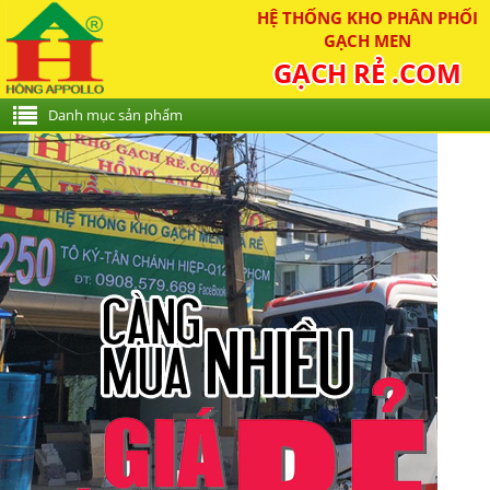
HỆ THỐNG KHO PHÂN PHỐI
GẠCH MEN
GẠCH RẺ .COM
Danh mục sản phẩm