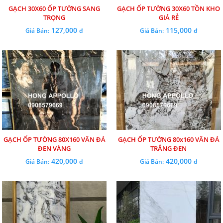
GẠCH 30X60 ỐP TƯỜNG SANG
GẠCH ỐP TƯỜNG 30X60 TỒN KHO
TRỌNG
GIÁ RẺ
127,000
115,000
Giá Bán:
đ
Giá Bán:
đ
GẠCH ỐP TƯỜNG 80X160 VÂN ĐÁ
GẠCH ỐP TƯỜNG 80x160 VÂN ĐÁ
ĐEN VÀNG
TRẮNG ĐEN
420,000
420,000
Giá Bán:
đ
Giá Bán:
đ