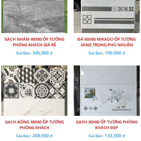
GẠCH NHÁM 40X80 ỐP TƯỜNG
ĐÁ 60X60 MIKADO ỐP TƯỜNG
PHÒNG KHÁCH GIÁ RẺ
SANG TRỌNG-PHÚ NHUẬN
345,000
190,000
Giá Bán:
đ
Giá Bán:
đ
GẠCH BÔNG 30X60 ỐP TƯỜNG
GẠCH 30X60 ỐP TƯỜNG PHÒNG
PHÒNG KHÁCH
KHÁCH ĐẸP
208,000
133,000
Giá Bán:
đ
Giá Bán:
đ