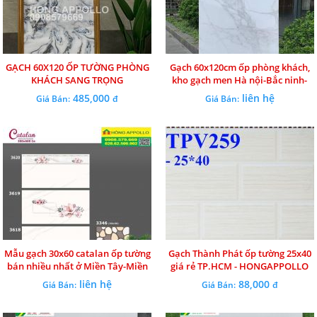
GẠCH 60X120 ỐP TƯỜNG PHÒNG
Gạch 60x120cm ốp phòng khách,
KHÁCH SANG TRỌNG
kho gạch men Hà nội-Bắc ninh-
Hải phòng
485,000
liên hệ
Giá Bán:
đ
Giá Bán:
Mẫu gạch 30x60 catalan ốp tường
Gạch Thành Phát ốp tường 25x40
bán nhiều nhất ở Miền Tây-Miền
giá rẻ TP.HCM - HONGAPPOLLO
đông
liên hệ
88,000
Giá Bán:
Giá Bán:
đ