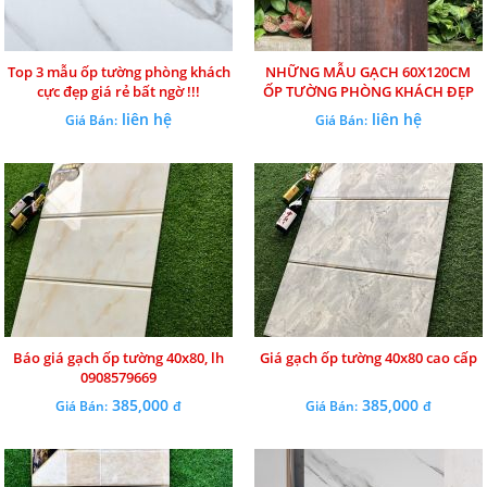
Top 3 mẫu ốp tường phòng khách
NHỮNG MẪU GẠCH 60X120CM
cực đẹp giá rẻ bất ngờ !!!
ỐP TƯỜNG PHÒNG KHÁCH ĐẸP
NHẤT NĂM
liên hệ
liên hệ
Giá Bán:
Giá Bán:
Báo giá gạch ốp tường 40x80, lh
Giá gạch ốp tường 40x80 cao cấp
0908579669
385,000
385,000
Giá Bán:
đ
Giá Bán:
đ