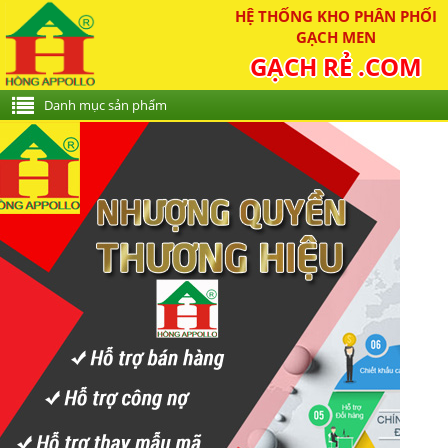
HỆ THỐNG KHO PHÂN PHỐI
GẠCH MEN
GẠCH RẺ .COM
Danh mục sản phẩm