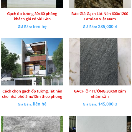
Gạch ốp tường 30x60 phòng
Báo Giá Gạch Lát Nền 600x1200
khách giá rẻ Sài Gòn
Catalan Việt Nam
liên hệ
285,000
Giá Bán:
Giá Bán:
đ
Cách chọn gạch ốp tường, lát nền
GẠCH ỐP TƯỜNG 30X60 xám
cho nhà phố 5mx18m theo phong
nhám sần
cách hiện đại?
liên hệ
145,000
Giá Bán:
Giá Bán:
đ