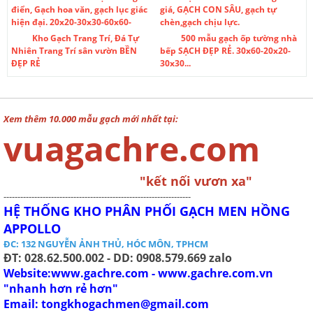
điển, Gạch hoa văn, gạch lục giác
giá, GẠCH CON SÂU, gạch tự
hiện đại. 20x20-30x30-60x60-
chèn,gạch chịu lực.
Kho Gạch Trang Trí, Đá Tự
500 mẫu gạch ốp tường nhà
Nhiên Trang Trí sân vườn BỀN
bếp SẠCH ĐẸP RẺ. 30x60-20x20-
ĐẸP RẺ
30x30...
Xem thêm 10.000 mẫu gạch mới nhất tại:
vuagachre.com
"kết nối vươn xa"
-------------------------------------------------------------------
HỆ THỐNG KHO PHÂN PHỐI GẠCH MEN HỒNG
APPOLLO
ĐC: 132 NGUYỄN ẢNH THỦ, HÓC MÔN, TPHCM
ĐT: 028.62.500.002 - DD: 0908.579.669 zalo
Website:www.gachre.com - www.gachre.com.vn
"nhanh hơn rẻ hơn"
Email:
tongkhogachmen@gmail.com