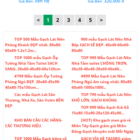
liên hệ
320,000
Giá Bán:
Giá Bán:
đ
<
1
2
3
4
5
>
TOP 500 Mẫu Gạch Lát Nền
900 mẫu Gạch Lát Nền Nhà
Phòng Khách ĐẸP nhất. 80x80-
Bếp SẠCH SẼ ĐẸP. 40x40-60x60-
60x60-1.2x1.2m...
80x80
TOP 1000 mẫu Gạch Ốp
TOP 999 Mẫu Gạch Lát Nền
Tường Nhà Tắm Toilet SẠCH
Nhà Tắm toilet CHỐNG TRƠN.
SANG. 30x60-40x80-60x120cm
30x30-40x40-30x60-60x60...
#799 Mẫu Gạch Ốp Tường
#899 Mẫu Gạch Lát Nền
Phòng Ngủ ĐẸP. 30x60-45x90-
Phòng Ngủ ấm cúng nhất. 80x80-
40x80-75x150cm...
60x60-1000x1000...
Các mẫu Gạch Lát Sân
TOP 799 mẫu Gạch Lát Nền
Thượng, Nhà Xe, Sân Vườn BỀN
KHỔ LỚN, GẠCH KHỦNG
ĐẸP
TOP 999 Mẫu Gạch Giả Gỗ
15x80-15x90-20x120-45x90...
KHO BÀN CẦU CÁC HÃNG-
{HOT} Kho gạch men giá rẻ
CÁC THƯƠNG HIỆU.
Miền Tây-Gạch giảm giá Miền
Đông-Gạch khuyến mãi Mỗi Ngày
TOP 1000 Mẫu Gạch bông cổ
GẠCH VỈA HÈ TAZARO giảm