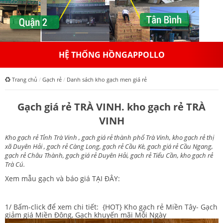
HỆ THỐNG HỒNGAPPOLLO
Trang chủ
Gạch rẻ
Danh sách kho gạch men giá rẻ
Gạch giá rẻ TRÀ VINH. kho gạch rẻ TRÀ
VINH
Kho gạch rẻ Tỉnh Trà Vinh , gach giá rẻ thành phố Trà Vinh, kho gạch rẻ thị
xã Duyên Hải , gach rẻ Càng Long, gạch rẻ Cầu Kè, gach giá rẻ Cầu Ngang,
gạch rẻ Châu Thành, gạch giá rẻ Duyên Hải, gạch rẻ Tiểu Cần, kho gạch rẻ
Trà Cú.
Xem mẫu gạch và báo giá
TẠI ĐÂY
:
1/ Bấm-click để xem chi tiết:
{HOT} Kho gạch rẻ Miền Tây- Gạch
giảm giá Miền Đông, Gạch khuyến mãi Mỗi Ngày