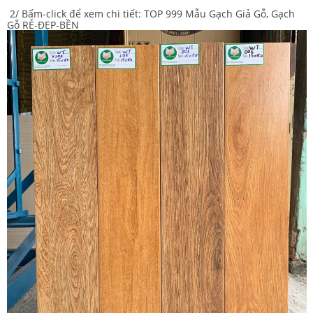
2/ Bấm-click để xem chi tiết:
TOP 999 Mẫu Gạch Giả Gỗ, Gạch
Gỗ RẺ-ĐẸP-BỀN