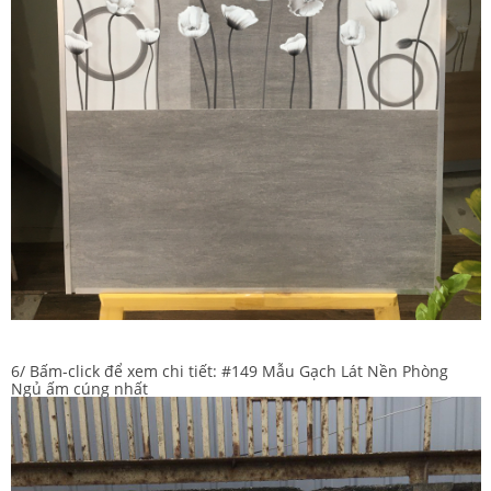
6/ Bấm-click để xem chi tiết:
#149 Mẫu Gạch Lát Nền Phòng
Ngủ ấm cúng nhất