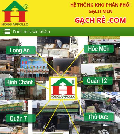
HỆ THỐNG KHO PHÂN PHỐI
GẠCH MEN
GẠCH RẺ .COM
Danh mục sản phẩm