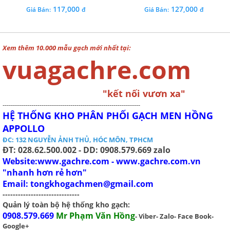
rẻ
117,000
127,000
Giá Bán:
đ
Giá Bán:
đ
Xem thêm 10.000 mẫu gạch mới nhất tại:
vuagachre.com
"kết nối vươn xa"
-------------------------------------------------------------------
HỆ THỐNG KHO PHÂN PHỐI GẠCH MEN HỒNG
APPOLLO
ĐC: 132 NGUYỄN ẢNH THỦ, HÓC MÔN, TPHCM
ĐT: 028.62.500.002 - DD: 0908.579.669 zalo
Website:www.gachre.com - www.gachre.com.vn
"nhanh hơn rẻ hơn"
Email:
tongkhogachmen@gmail.com
------------------------------
Quản lý toàn bộ hệ thống kho gạch:
0908.579.669
Mr Phạm Văn Hồng
- Viber- Zalo- Face Book-
Google+