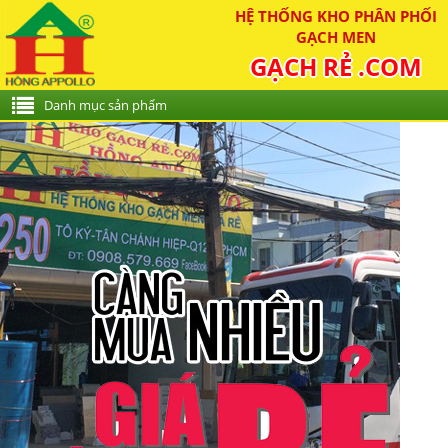
HỆ THỐNG KHO PHÂN PHỐI
GẠCH MEN
GẠCH RẺ .COM
Danh mục sản phẩm