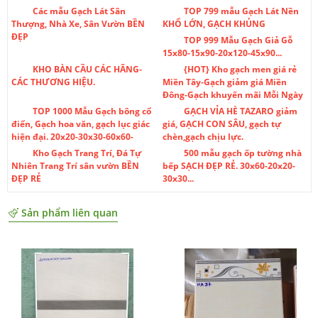
Các mẫu Gạch Lát Sân
TOP 799 mẫu Gạch Lát Nền
Thượng, Nhà Xe, Sân Vườn BỀN
KHỔ LỚN, GẠCH KHỦNG
ĐẸP
TOP 999 Mẫu Gạch Giả Gỗ
15x80-15x90-20x120-45x90...
KHO BÀN CẦU CÁC HÃNG-
{HOT} Kho gạch men giá rẻ
CÁC THƯƠNG HIỆU.
Miền Tây-Gạch giảm giá Miền
Đông-Gạch khuyến mãi Mỗi Ngày
TOP 1000 Mẫu Gạch bông cổ
GẠCH VỈA HÈ TAZARO giảm
điển, Gạch hoa văn, gạch lục giác
giá, GẠCH CON SÂU, gạch tự
hiện đại. 20x20-30x30-60x60-
chèn,gạch chịu lực.
Kho Gạch Trang Trí, Đá Tự
500 mẫu gạch ốp tường nhà
Nhiên Trang Trí sân vườn BỀN
bếp SẠCH ĐẸP RẺ. 30x60-20x20-
ĐẸP RẺ
30x30...
Sản phẩm liên quan