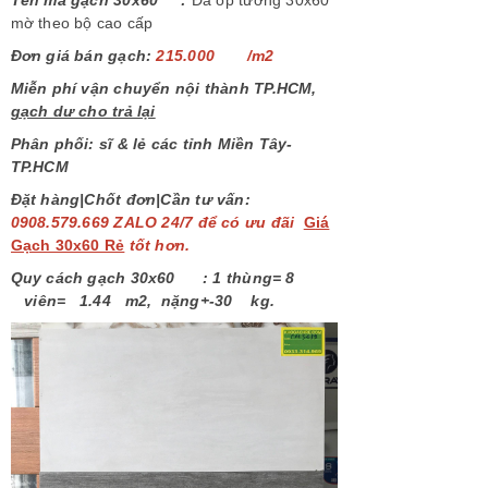
Tên mã gạch
30x60 :
Đá ốp tường 30x60
mờ theo bộ cao cấp
Đơn giá
bán
gạch:
215.000
/
m
2
Miễn phí vận chuyển
nội thành TP
.
HCM
,
gạch dư cho trả lại
Phân phối:
sĩ & lẻ các tỉnh
M
iền Tây-
TP.HCM
Đặt hàng|Chốt đơn|Cần tư vấn:
0908.579.669 ZALO
24/7
để có
ưu đãi
G
iá
Gạch 30x60 Rẻ
tốt hơn.
Quy
cách gạch 30x60 :
1
t
hùng
= 8
viên
=
1.44
m
2,
nặng+-30
kg
.