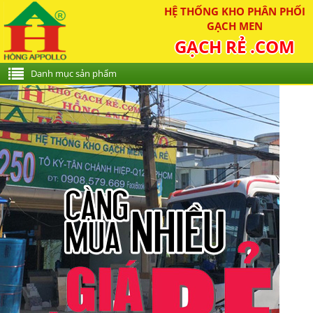
HỆ THỐNG KHO PHÂN PHỐI
GẠCH MEN
GẠCH RẺ .COM
Danh mục sản phẩm