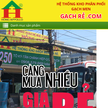
HỆ THỐNG KHO PHÂN PHỐI
GẠCH MEN
GẠCH RẺ .COM
Danh mục sản phẩm