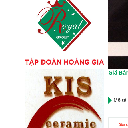
Giá Bán
Mô tả 
Bồn 