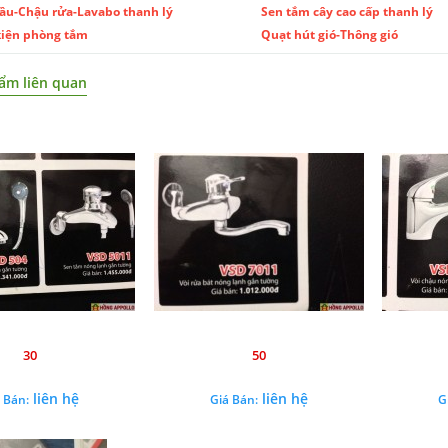
ầu-Chậu rửa-Lavabo thanh lý
Sen tắm cây cao cấp thanh lý
kiện phòng tắm
Quạt hút gió-Thông gió
ẩm liên quan
30
50
liên hệ
liên hệ
 Bán:
Giá Bán:
G