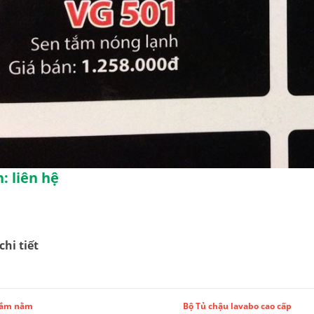
: liên hệ
chi tiết
tắm nằm
Bộ Tủ chậu lavabo cao cấp