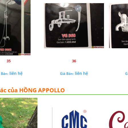
35
36
liên hệ
liên hệ
 Bán:
Giá Bán:
G
tác của HỒNG APPOLLO