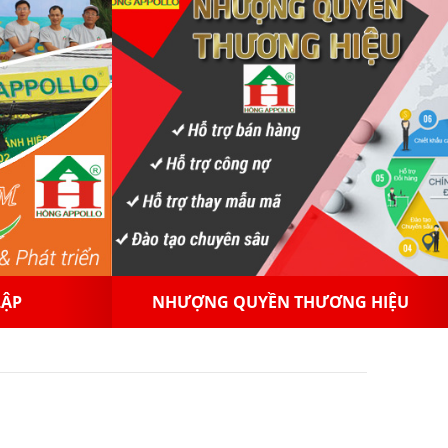
NG HIỆU
PHÂN PHỐI GẠCH MEN