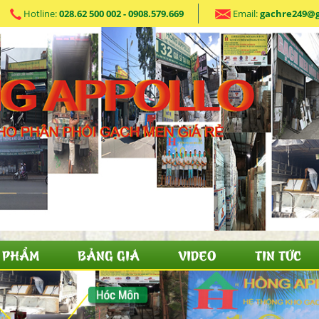
Hotline:
028.62 500 002 - 0908.579.669
Email:
gachre249@
 PHẨM
BẢNG GIÁ
VIDEO
TIN TỨC