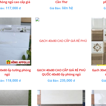
hòng ngủ cao cấp giá
Cần Thơ
p
rẻ
117,000
liên hệ
Bán:
đ
Giá Bán:
G
0x60 ốp tường phòng
GẠCH 40x80 CAO CẤP GIÁ RẺ PHÚ
Gạch 30x
ngủ
QUỐC-40x80 ốp phòng ngủ
118,000
235,000
Bán:
đ
Giá Bán:
đ
Giá