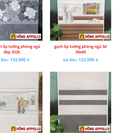
h ốp tường phòng ngủ
gạch ốp tường phòng ngủ 3d
đẹp 2020
30x60
133,000
122,000
 Bán:
đ
Giá Bán:
đ