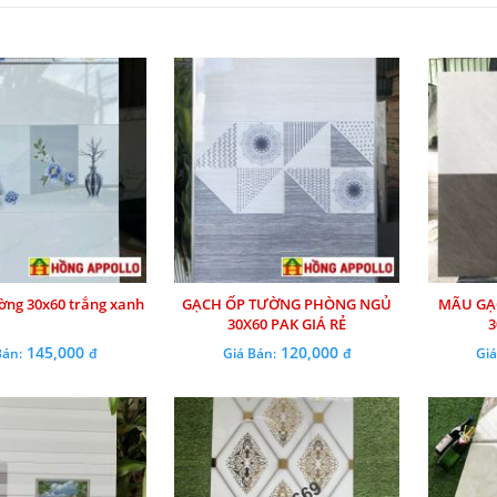
ờng 30x60 trắng xanh
GẠCH ỐP TƯỜNG PHÒNG NGỦ
MÃU GẠ
30X60 PAK GIÁ RẺ
3
145,000
120,000
Bán:
đ
Giá Bán:
đ
Giá