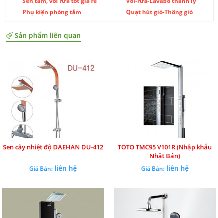
Sen tắm, vòi rửa tốt giá rẻ
Vòi-rửa-Lavabo thanh lý
Phụ kiện phòng tắm
Quạt hút gió-Thông gió
Sản phẩm liên quan
Sen cây nhiệt độ DAEHAN DU-412
TOTO TMC95 V101R (Nhập khẩu
Nhật Bản)
liên hệ
liên hệ
Giá Bán:
Giá Bán: