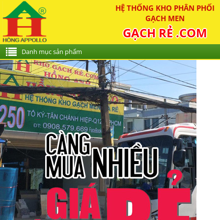
HỆ THỐNG KHO PHÂN PHỐI
GẠCH MEN
GẠCH RẺ .COM
Danh mục sản phẩm