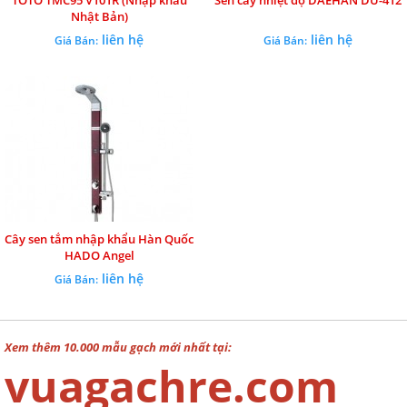
TOTO TMC95 V101R (Nhập khẩu
Sen cây nhiệt độ DAEHAN DU-412
Nhật Bản)
liên hệ
liên hệ
Giá Bán:
Giá Bán:
Cây sen tắm nhập khẩu Hàn Quốc
HADO Angel
liên hệ
Giá Bán:
Xem thêm 10.000 mẫu gạch mới nhất tại:
vuagachre.com