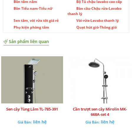
Bồn tắm nằm
Bộ Tủ chậu lavabo cao cấp
Bồn Tiểu nam-Tiểu nữ
Bàn cầu-Chậu rửa-Lavabo
thanh lý
Sen tắm, vòi rửa tốt giá rẻ
Vòi-rửa-Lavabo thanh lý
Phụ kiện phòng tắm
Quạt hút gió-Thông gió
Sản phẩm liên quan
Sen cây Tùng Lâm TL-785-391
Cần trượt sen cây Mirolin MK-
668A-set 4
liên hệ
liên hệ
Giá Bán:
Giá Bán: