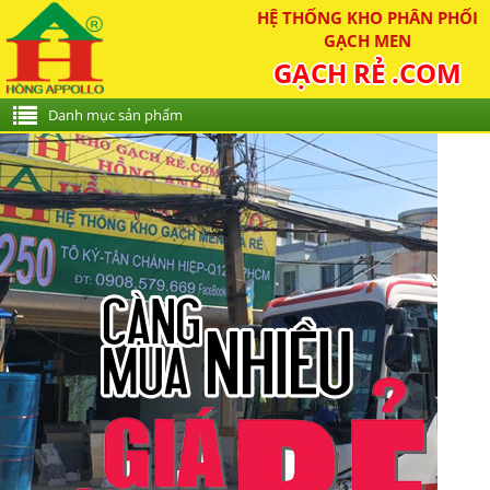
HỆ THỐNG KHO PHÂN PHỐI
GẠCH MEN
GẠCH RẺ .COM
Danh mục sản phẩm