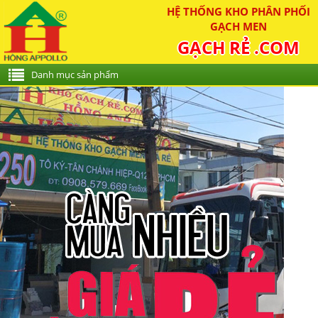
HỆ THỐNG KHO PHÂN PHỐI
GẠCH MEN
GẠCH RẺ .COM
Danh mục sản phẩm